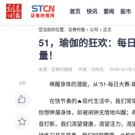
首页
快讯
要闻
股市
您当前的位置：
证券时报
>
公司
>
正文
51，瑜伽的狂欢：每
量！
来源：证券时报网
作者：冯伟光
2026-02-08 
唤醒身体的潜能，从“51-每日大赛-
点赞
在快节奏的🔥现代生活中，我们常
你想伸展身体，却被闹钟无情地叫醒；
音打断。我们渴望健康，渴望活力，渴