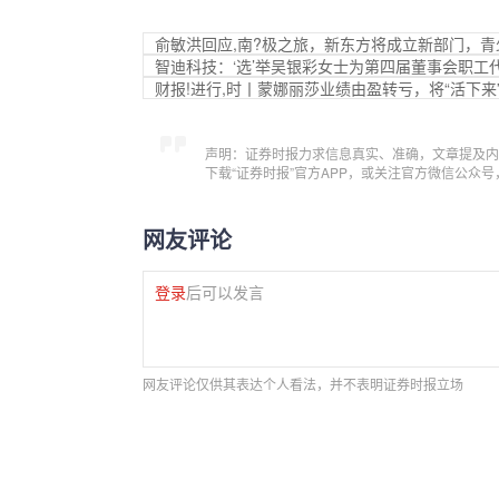
俞敏洪回应,南?极之旅，新东方将成立新部门，
智迪科技：‘选’举吴银彩女士为第四届董事会职工
财报!进行,时丨蒙娜丽莎业绩由盈转亏，将“活下来
声明：证券时报力求信息真实、准确，文章提及内
下载“证券时报”官方APP，或关注官方微信公众
网友评论
登录
后可以发言
网友评论仅供其表达个人看法，并不表明证券时报立场